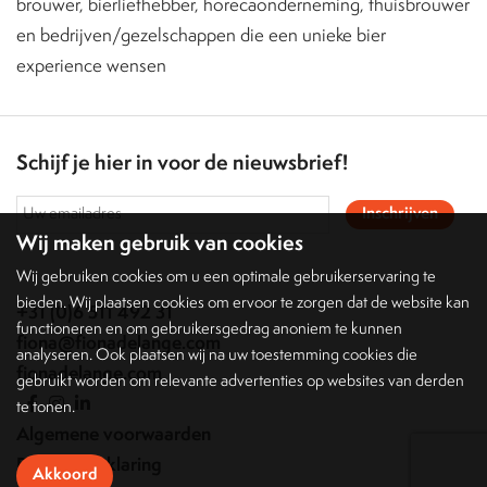
brouwer, bierliefhebber, horecaonderneming, thuisbrouwer
en bedrijven/gezelschappen die een unieke bier
experience wensen
Schijf je hier in voor de nieuwsbrief!
Inschrijven
Wij maken gebruik van cookies
Wij gebruiken cookies om u een optimale gebruikerservaring te
bieden. Wij plaatsen cookies om ervoor te zorgen dat de website kan
+31 (0)6 511 492 31
functioneren en om gebruikersgedrag anoniem te kunnen
fiona@fionadelange.com
analyseren. Ook plaatsen wij na uw toestemming cookies die
fionadelange.com
gebruikt worden om relevante advertenties op websites van derden
te tonen.
Algemene voorwaarden
Privacy verklaring
Akkoord